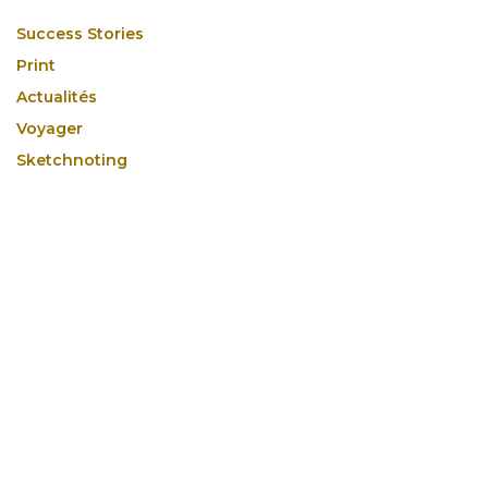
Success Stories
Print
Actualités
Voyager
Sketchnoting
Podcast : Raconte-moi un truc
pour laisser un commentaire.
Se connecter