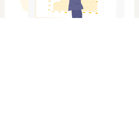
Projet facilitation d'une
communication
Vous êtes une ASBL, une entreprise dans l'économie
sociale, une coopérative et vous voulez créer un projet
de communication simplexité - je peux vous aider !