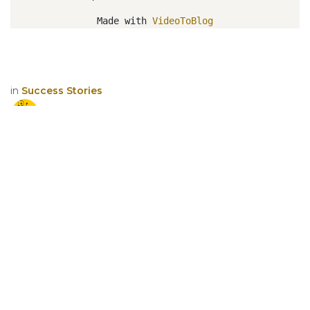
Made with
VideoToBlog
in
Success Stories
Pierre Vasseur
8 mai 2024
PARTAGER CET ARTICLE
TAGS