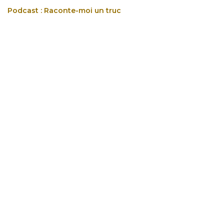
Podcast : Raconte-moi un truc
pour laisser un commentaire.
Se connecter
Besoin d'un coup de main
phone
Envoyez-nous un message
pvgraphe(at)icloud.com